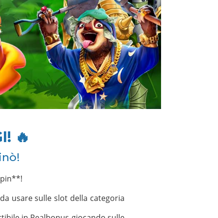
! 🔥
inò!
spin**!
da usare sulle slot della categoria
tibile in Realbonus giocando sulle