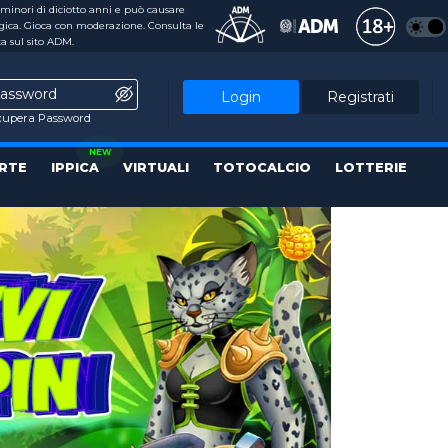
i minori di diciotto anni e può causare
ica. Gioca con moderazione. Consulta le
ta sul sito ADM.
Login
Registrati
cupera Password
RTE
IPPICA
VIRTUALI
TOTOCALCIO
LOTTERIE