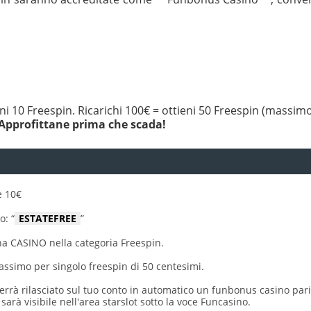
eni 10 Freespin. Ricarichi 100€ = ottieni 50 Freespin (massim
. Approfittane prima che scada!
e 10€
o: “
ESTATEFREE
”
ina CASINO nella categoria Freespin.
assimo per singolo freespin di 50 centesimi.
verrà rilasciato sul tuo conto in automatico un funbonus casino pari 
sarà visibile nell'area starslot sotto la voce Funcasino.