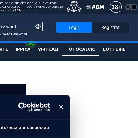
i minori di diciotto anni e può causare
ica. Gioca con moderazione. Consulta le
ta sul sito ADM.
Login
Registrati
cupera Password
RTE
IPPICA
VIRTUALI
TOTOCALCIO
LOTTERIE
Informazioni sui cookie