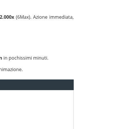
2.000x
(6Max). Azione immediata,
in
in pochissimi minuti.
animazione.