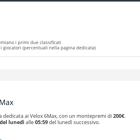
emiano i primi due classificati
i i giocatori (percentuali nella pagina dedicata)
6Max
fica dedicata ai Velox 6Max, con un montepremi di
200€
.
 del lunedì
alle
05:59
del lunedì successivo.