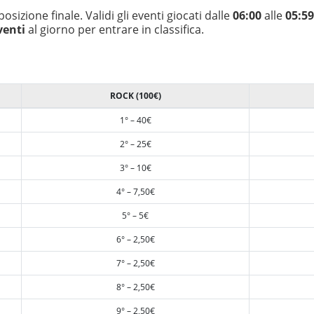
sizione finale. Validi gli eventi giocati dalle
06:00
alle
05:59
venti
al giorno per entrare in classifica.
ROCK (100€)
1° – 40€
2° – 25€
3° – 10€
4° – 7,50€
5° – 5€
6° – 2,50€
7° – 2,50€
8° – 2,50€
9° – 2,50€