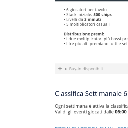
• 6 giocatori per tavolo
• Stack iniziale:
500 chips
• Livelli da
3 minuti
• 5 moltiplicatori casuali
Distribuzione premi:
• I due moltiplicatori più bassi pr
• I tre più alti premiano tutti e se
Buy-in disponibili
Classifica Settimanale 
Ogni settimana è attiva la classi
Validi gli eventi giocati dalle
06:00