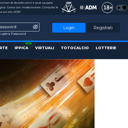
i minori di diciotto anni e può causare
ica. Gioca con moderazione. Consulta le
ta sul sito ADM.
Login
Registrati
cupera Password
RTE
IPPICA
VIRTUALI
TOTOCALCIO
LOTTERIE