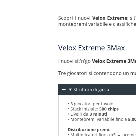
Scopri i nuovi
Velox Extreme
: si
montepremi variabile e classifiche
Velox Extreme 3Max
I nuovi sit’n’go
Velox Extreme 3M
Tre giocatori si contendono un mo
Struttura di gioco
• 3 giocatori per tavolo
• Stack iniziale:
500 chips
• Livelli da
3 minuti
• Montepremi variabile fino a
5.0
Distribuzione premi:
• Moltiplicatori fino a x5 → premio